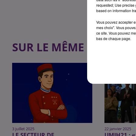
requested; Use precise g
based on information tra
Vous pouvez accepter en 
mes choix". Vous pouvez
ce site. Vous pouvez met
bas de chaque page.
SUR LE MÊME SUJET
3 juillet 2025
22 janvier 2025
LE SECTEUR DE
UMIH21 : 