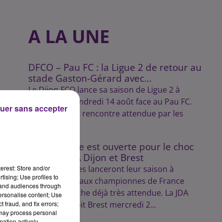
A LA UNE
DFCO – Pau FC : la Ligue 2 de retour au
stade Gaston-Gérard avec...
Le Dijon FCO lance sa saison de Ligue 2 à
domicile le vendredi 14 août face au Pau FC.
uer sans accepter
Une première rencontre attendue par les
supporters.
La billetterie est ouverte pour le choc
entre la JDA Dijon et Brest
erest: Store and/or
Les Dijonnaises lanceront leur saison à
tising; Use profiles to
domicile face aux championnes de France
tand audiences through
dans une affiche déjà très attendue. La JDA
personalise content; Use
 fraud, and fix errors;
sec
Handball reçoit Brest mercredi 2...
 may process personal
mation actively