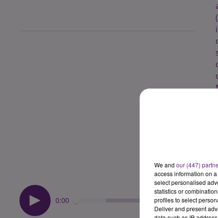
We and
our (447) partn
access information on a 
select personalised ad
statistics or combinatio
0:00
profiles to select person
Deliver and present adv
data such as IP address 