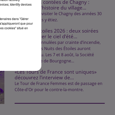
Les balades contées de Chagny :
vices; Identify devices
découvrez l'histoire du village...
Lulu vous fait visiter le Chagny des années 30
rtenaires dans "Gérer
comme si vous y étiez.
s'appliqueront que pour
les cookies" situé en
Nuits des Étoiles 2026 : deux soirées
pour explorer le ciel d’été...
Initialement annulées par crainte d’incendie,
les soirées des Nuits des Étoiles auront
finalement lieu. Les 7 et 8 août, la Société
Astronomique de Bourgogne...
«Les Tours de France sont uniques»
découvrez l’interview de...
Le Tour de France Femmes est de passage en
Côte-d'Or pour le contre-la-montre.