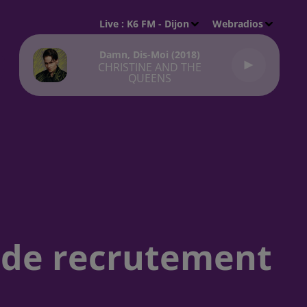
Live :
K6 FM - Dijon
Webradios
Damn, Dis-Moi (2018)
CHRISTINE AND THE
QUEENS
s de recrutement