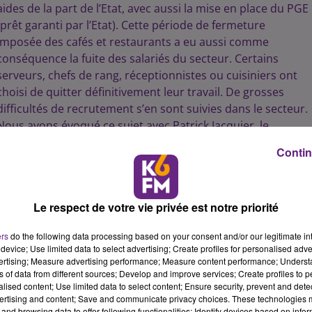
aides de la part de l’Etat, avec aussi la mise en place du PGE
(prêt garanti par l’Etat). Cette période de fermeture
imposée des cafés et restaurants a eu aussi comme
conséquence la fuite des salariés du secteur. Certains
serveurs, chefs de rang, réceptionnistes ou cuisiniers ont
choisi de quitter définitivement leur travail. De grosses
difficultés de recrutement s’en sont suivies dans le secteur.
Nous avons évoqué ce sujet avec Patrick Jacquier, le
président de l’UMIH (Union des métiers et des industries de
Contin
l'hôtellerie) de Côte d’Or. Il présentait ses vœux de bonne
année ce mercredi à Dijon. Avec Patrick Jacquier, nous
avons aussi parlé de l’offre hôtelière qui évolue à Dijon
Le respect de votre vie privée est notre priorité
avec l’arrivée de nouveaux établissements, mais aussi de
l’actualité à venir de cette année 2024.
ers
do the following data processing based on your consent and/or our legitimate int
Ecoutez ci-dessous le podcast de notre interview :
device; Use limited data to select advertising; Create profiles for personalised adver
vertising; Measure advertising performance; Measure content performance; Unders
ns of data from different sources; Develop and improve services; Create profiles to 
alised content; Use limited data to select content; Ensure security, prevent and detect
11 min 26 
ertising and content; Save and communicate privacy choices. These technologies
and browsing data to offer following functionalities: Identify devices based on infor