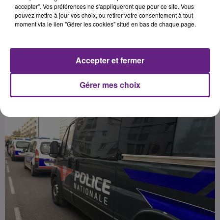
pétrolier de Dijon - EPD (20H - 21H)
accepter". Vos préférences ne s'appliqueront que pour ce site. Vous
pouvez mettre à jour vos choix, ou retirer votre consentement à tout
à Longvic, tous les deux classés
moment via le lien "Gérer les cookies" situé en bas de chaque page.
Seveso seuil haut.
Accepter et fermer
Publié : 28 mai 2025 à 12h58 par la rédaction
Gérer mes choix