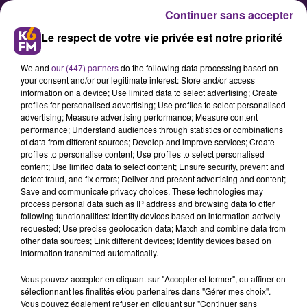
Continuer sans accepter
Le respect de votre vie privée est notre priorité
We and
our (447) partners
do the following data processing based on
your consent and/or our legitimate interest: Store and/or access
information on a device; Use limited data to select advertising; Create
profiles for personalised advertising; Use profiles to select personalised
advertising; Measure advertising performance; Measure content
Un exercice de sécurité civile
performance; Understand audiences through statistics or combinations
of data from different sources; Develop and improve services; Create
mercredi prochain à Longvic
profiles to personalise content; Use profiles to select personalised
content; Use limited data to select content; Ensure security, prevent and
detect fraud, and fix errors; Deliver and present advertising and content;
La préfecture organisera un double
Save and communicate privacy choices. These technologies may
process personal data such as IP address and browsing data to offer
exercice de sécurité civile le
following functionalities: Identify devices based on information actively
mercredi 4 juin prochain sur la
requested; Use precise geolocation data; Match and combine data from
other data sources; Link different devices; Identify devices based on
thématique des risques industriels
information transmitted automatically.
à Longvic. Cet exercice simulera un
Vous pouvez accepter en cliquant sur "Accepter et fermer", ou affiner en
incident sur les sites de Dijon
sélectionnant les finalités et/ou partenaires dans "Gérer mes choix".
Céréales (15H30 – 19H) et entrepôt
Vous pouvez également refuser en cliquant sur "Continuer sans