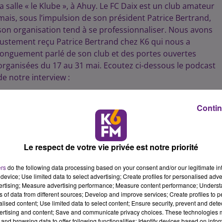
la salle « le Klube », à Ahuy. Le FC Daix est un club amateur
mais, sous l’impulsion de son président Patrice Bertrand,
son organisation tend à se professionnaliser. Nous avons
justement reçu Patrice Bertrand chez K6 qui nous a
longuement parlé de son club et des portes ouvertes
organisées du 17 au 31 mai. Ecoutez ci-dessous le podcast
de notre interview :
8 min 5 
Contin
Le respect de votre vie privée est notre priorité
ers
do the following data processing based on your consent and/or our legitimate int
device; Use limited data to select advertising; Create profiles for personalised adver
vertising; Measure advertising performance; Measure content performance; Unders
ns of data from different sources; Develop and improve services; Create profiles to 
alised content; Use limited data to select content; Ensure security, prevent and detect
ertising and content; Save and communicate privacy choices. These technologies
and browsing data to offer following functionalities: Identify devices based on infor