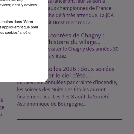
Les Dijonnaises lanceront leur saison à
vices; Identify devices
domicile face aux championnes de France
dans une affiche déjà très attendue. La JDA
rtenaires dans "Gérer
Handball reçoit Brest mercredi 2...
s'appliqueront que pour
les cookies" situé en
Les balades contées de Chagny :
découvrez l'histoire du village...
Lulu vous fait visiter le Chagny des années 30
comme si vous y étiez.
Nuits des Étoiles 2026 : deux soirées
pour explorer le ciel d’été...
Initialement annulées par crainte d’incendie,
les soirées des Nuits des Étoiles auront
finalement lieu. Les 7 et 8 août, la Société
né
Astronomique de Bourgogne...
ge
u