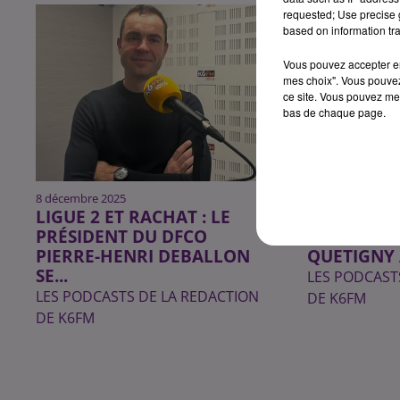
requested; Use precise g
based on information tra
Vous pouvez accepter en 
mes choix". Vous pouvez
ce site. Vous pouvez met
bas de chaque page.
8 décembre 2025
14 novembre 202
LIGUE 2 ET RACHAT : LE
« LE MATCH
PRÉSIDENT DU DFCO
L'EXCITAT
PIERRE-HENRI DEBALLON
QUETIGNY 
SE...
LES PODCAST
LES PODCASTS DE LA REDACTION
DE K6FM
DE K6FM