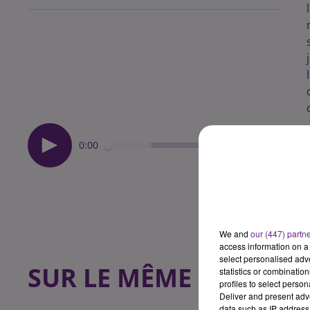
0:00
We and
our (447) partn
access information on a 
select personalised ad
SUR LE MÊME SUJET
statistics or combinatio
profiles to select person
Deliver and present adv
data such as IP address 