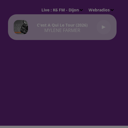
Live :
K6 FM - Dijon
Webradios
C'est A Qui Le Tour (2026)
MYLENE FARMER