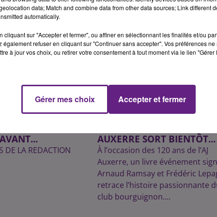
eolocation data; Match and combine data from other data sources; Link different de
nsmitted automatically.
cliquant sur "Accepter et fermer", ou affiner en sélectionnant les finalités et/ou pa
 également refuser en cliquant sur "Continuer sans accepter". Vos préférences ne 
tre à jour vos choix, ou retirer votre consentement à tout moment via le lien "Gérer 
Gérer mes choix
Accepter et fermer
5
9 novembre 2025
 D’UNE VIE » :
UN LIVRE RETRAÇANT LES
ION MONTE À
120 D'HISTOIRE DE L'AJ
AVANT...
AUXERRE SORT BIENTÔT...
S DE LA REDACTION
À l’occasion des 120 ans de l’AJ
Auxerre, un livre événement sig
Arnaud Ramsay et Frédéric Lepa
retrace l’histoire passionnante d
club bourguignon....