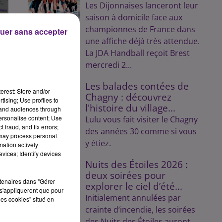
Les Dijonnaises lanceront leur
saison à domicile face aux
championnes de France dans
uer sans accepter
une affiche déjà très attendue.
La JDA Handball reçoit Brest
mercredi 2...
Les balades contées de
erest: Store and/or
Chagny : découvrez
tising; Use profiles to
l'histoire du village...
tand audiences through
personalise content; Use
Lulu vous fait visiter le Chagny
 fraud, and fix errors;
des années 30 comme si vous
 may process personal
y étiez.
mation actively
vices; Identify devices
Nuits des Étoiles 2026 :
a
deux soirées pour
rtenaires dans "Gérer
explorer le ciel d’été...
s'appliqueront que pour
t
Initialement annulées par
les cookies" situé en
crainte d’incendie, les soirées
des Nuits des Étoiles auront