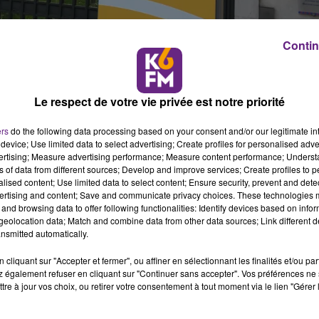
Contin
logique » que le Parti Socialiste, le Pôle écologiste (EELV,
ançais et Génération.s ont scellé un accord politique de
Le respect de votre vie privée est notre priorité
20 et 27 juin en Côte-d’Or. La dynamique de rassemblement est
t écologique afin de créer les conditions d’une alternance
ers
do the following data processing based on your consent and/or our legitimate int
device; Use limited data to select advertising; Create profiles for personalised adver
vertising; Measure advertising performance; Measure content performance; Unders
 ambition affirmée. Elles doivent se constituer en bouclier pour
ns of data from different sources; Develop and improve services; Create profiles to 
ureusement, la politique conservatrice de l’actuel président ne
alised content; Use limited data to select content; Ensure security, prevent and detect
ertising and content; Save and communicate privacy choices. These technologies
 retard pris par la Côte-d’Or dans de nombreux domaines doit
and browsing data to offer following functionalities: Identify devices based on infor
 n’est aussi peu actif face à l’urgence écologique, aucun autre
eolocation data; Match and combine data from other data sources; Link different de
utant la création artistique et la culture. Aucun autre n’a poussé
nsmitted automatically.
campagne et ne dénigre autant sa ville capitale. Cette opposition n’
cliquant sur "Accepter et fermer", ou affiner en sélectionnant les finalités et/ou pa
é du Département qui multiplie les déclarations d’intention et
 également refuser en cliquant sur "Continuer sans accepter". Vos préférences ne 
t temps de sortir la Côte-d’Or du conservatisme, du clientélisme e
tre à jour vos choix, ou retirer votre consentement à tout moment via le lien "Gérer 