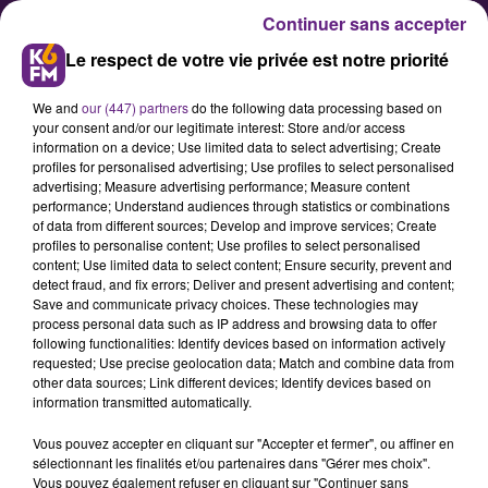
Continuer sans accepter
Le respect de votre vie privée est notre priorité
We and
our (447) partners
do the following data processing based on
your consent and/or our legitimate interest: Store and/or access
information on a device; Use limited data to select advertising; Create
profiles for personalised advertising; Use profiles to select personalised
advertising; Measure advertising performance; Measure content
Michel Neugnot mis en examen
performance; Understand audiences through statistics or combinations
of data from different sources; Develop and improve services; Create
profiles to personalise content; Use profiles to select personalised
content; Use limited data to select content; Ensure security, prevent and
C’est via les réseaux sociaux que le
detect fraud, and fix errors; Deliver and present advertising and content;
secrétaire fédéral du Parti
Save and communicate privacy choices. These technologies may
process personal data such as IP address and browsing data to offer
socialiste en Côte-d’Or et premier
following functionalities: Identify devices based on information actively
vice-président du conseil régional
requested; Use precise geolocation data; Match and combine data from
other data sources; Link different devices; Identify devices based on
Bourgogne-Franche-Comté a
information transmitted automatically.
annoncé la nouvelle.
Vous pouvez accepter en cliquant sur "Accepter et fermer", ou affiner en
sélectionnant les finalités et/ou partenaires dans "Gérer mes choix".
Vous pouvez également refuser en cliquant sur "Continuer sans