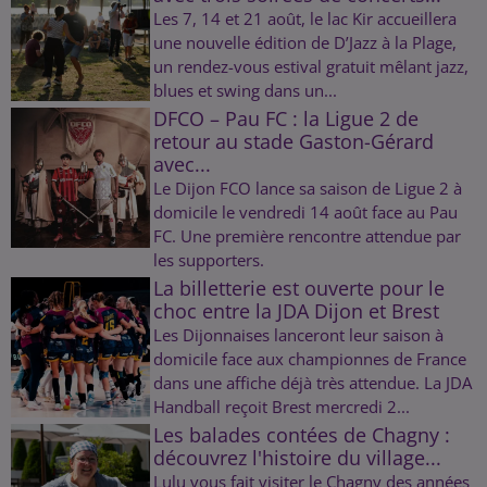
Les 7, 14 et 21 août, le lac Kir accueillera
une nouvelle édition de D’Jazz à la Plage,
un rendez-vous estival gratuit mêlant jazz,
blues et swing dans un...
DFCO – Pau FC : la Ligue 2 de
retour au stade Gaston-Gérard
avec...
Le Dijon FCO lance sa saison de Ligue 2 à
domicile le vendredi 14 août face au Pau
FC. Une première rencontre attendue par
les supporters.
La billetterie est ouverte pour le
choc entre la JDA Dijon et Brest
Les Dijonnaises lanceront leur saison à
domicile face aux championnes de France
dans une affiche déjà très attendue. La JDA
Handball reçoit Brest mercredi 2...
Les balades contées de Chagny :
découvrez l'histoire du village...
Lulu vous fait visiter le Chagny des années