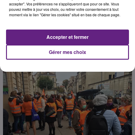
des travailleurs de seconde ligne et
accepter". Vos préférences ne s'appliqueront que pour ce site. Vous
pouvez mettre à jour vos choix, ou retirer votre consentement à tout
doivent, eux aussi, bénéficier du
moment via le lien "Gérer les cookies" situé en bas de chaque page.
Ségur de la santé. »
Accepter et fermer
Publié : 30 novembre 2021 à 6h30 par la rédaction
Gérer mes choix