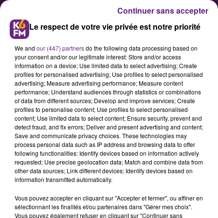
Continuer sans accepter
Le respect de votre vie privée est notre priorité
We and
our (447) partners
do the following data processing based on
your consent and/or our legitimate interest: Store and/or access
information on a device; Use limited data to select advertising; Create
profiles for personalised advertising; Use profiles to select personalised
advertising; Measure advertising performance; Measure content
Nouvelle mobilisation ce mardi
performance; Understand audiences through statistics or combinations
of data from different sources; Develop and improve services; Create
dans le secteur médico-social en
profiles to personalise content; Use profiles to select personalised
Côte d’Or
content; Use limited data to select content; Ensure security, prevent and
detect fraud, and fix errors; Deliver and present advertising and content;
Save and communicate privacy choices. These technologies may
process personal data such as IP address and browsing data to offer
Le syndicat CFDT appelle à la
following functionalities: Identify devices based on information actively
mobilisation ce mardi pour
requested; Use precise geolocation data; Match and combine data from
other data sources; Link different devices; Identify devices based on
l'application du Ségur dans le
information transmitted automatically.
secteur social et médico-social.
Vous pouvez accepter en cliquant sur "Accepter et fermer", ou affiner en
Selon la CFDT, les salariés du social
sélectionnant les finalités et/ou partenaires dans "Gérer mes choix".
et du médico-social « ne sont pas
Vous pouvez également refuser en cliquant sur "Continuer sans