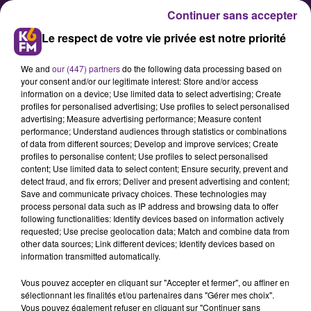
Continuer sans accepter
Le respect de votre vie privée est notre priorité
We and
our (447) partners
do the following data processing based on
your consent and/or our legitimate interest: Store and/or access
information on a device; Use limited data to select advertising; Create
profiles for personalised advertising; Use profiles to select personalised
advertising; Measure advertising performance; Measure content
performance; Understand audiences through statistics or combinations
of data from different sources; Develop and improve services; Create
Sécurité, changement
profiles to personalise content; Use profiles to select personalised
climatique, projets ... Catherine
content; Use limited data to select content; Ensure security, prevent and
detect fraud, and fix errors; Deliver and present advertising and content;
Minaux, maire de Fontaine-lès-
Save and communicate privacy choices. These technologies may
Dijon, se livre
process personal data such as IP address and browsing data to offer
following functionalities: Identify devices based on information actively
requested; Use precise geolocation data; Match and combine data from
other data sources; Link different devices; Identify devices based on
information transmitted automatically.
Vous pouvez accepter en cliquant sur "Accepter et fermer", ou affiner en
sélectionnant les finalités et/ou partenaires dans "Gérer mes choix".
Vous pouvez également refuser en cliquant sur "Continuer sans