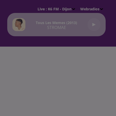
Live :
K6 FM - Dijon
Webradios
Tous Les Memes (2013)
STROMAE