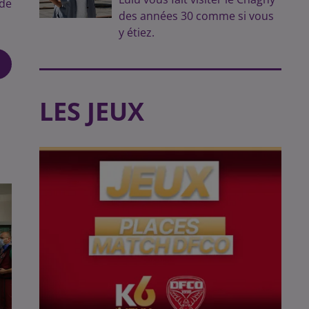
nde
des années 30 comme si vous
y étiez.
LES JEUX