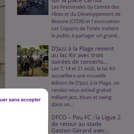
Les Festivinales by Comité des
Fêtes et du Développement de
Beaune (CFDB) et l'association
Les Copains de Timéo invitent
le public à partager un grand...
D’Jazz à la Plage revient
au lac Kir avec trois
soirées de concerts...
Les 7, 14 et 21 août, le lac Kir
accueillera une nouvelle
édition de D’Jazz à la Plage, un
rendez-vous estival gratuit
mêlant jazz, blues et swing
uer sans accepter
dans un...
DFCO – Pau FC : la Ligue 2
de retour au stade
Gaston-Gérard avec...