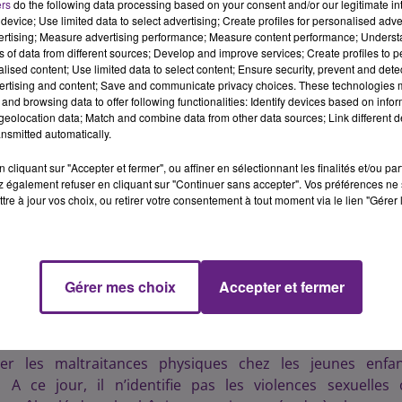
ers
do the following data processing based on your consent and/or our legitimate int
device; Use limited data to select advertising; Create profiles for personalised adver
eler de la maltraitance chez les enfants
vertising; Measure advertising performance; Measure content performance; Unders
ns of data from different sources; Develop and improve services; Create profiles to 
alised content; Use limited data to select content; Ensure security, prevent and detect
se d’augmenter, le CHU de Dijon a développé un algorit
ertising and content; Save and communicate privacy choices. These technologies
and browsing data to offer following functionalities: Identify devices based on infor
âgés de 0 à 5 ans et hospitalisés dans l’établissement en
eolocation data; Match and combine data from other data sources; Link different de
ifier si les lésions observées pouvaient être liées à de
nsmitted automatically.
en revue les dossiers médicaux de 170 enfants qui ont 
cliquant sur "Accepter et fermer", ou affiner en sélectionnant les finalités et/ou pa
 probable » ou « suspectée », puis ils ont été répartis d
 également refuser en cliquant sur "Continuer sans accepter". Vos préférences ne 
 de 0 à 5 ans, 68 ont été classés dans le groupe 1 pou
tre à jour vos choix, ou retirer votre consentement à tout moment via le lien "Gérer 
ssés dans le groupe 2 pour « maltraitance suspectée ».
lgorithme annonce que 85,2% des enfants du groupe 1 ont 
t 50% des enfants du groupe 2. L’équipe a aussi constaté 
Gérer mes choix
Accepter et fermer
ifier des signes de maltraitance puisqu’ils ne sont souvent 
marcher). Pour des enfants âgés de 1 mois à 1 an, on obti
et à 78,3% pour le groupe 2.
er les maltraitances physiques chez les jeunes enfan
. A ce jour, il n’identifie pas les violences sexuelles