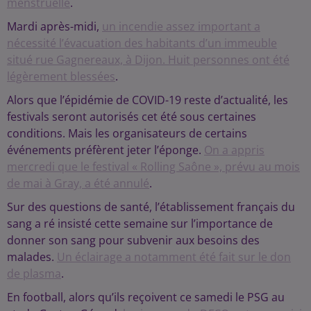
menstruelle
.
Mardi après-midi,
un incendie assez important a
nécessité l’évacuation des habitants d’un immeuble
situé rue Gagnereaux, à Dijon. Huit personnes ont été
légèrement blessées
.
Alors que l’épidémie de COVID-19 reste d’actualité, les
festivals seront autorisés cet été sous certaines
conditions. Mais les organisateurs de certains
événements préfèrent jeter l’éponge.
On a appris
mercredi que le festival « Rolling Saône », prévu au mois
de mai à Gray, a été annulé
.
Sur des questions de santé, l’établissement français du
sang a ré insisté cette semaine sur l’importance de
donner son sang pour subvenir aux besoins des
malades.
Un éclairage a notamment été fait sur le don
de plasma
.
En football, alors qu’ils reçoivent ce samedi le PSG au