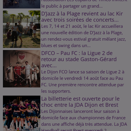
le public à partager un grand...
D’Jazz à la Plage revient au lac Kir
avec trois soirées de concerts...
Les 7, 14 et 21 août, le lac Kir accueillera
une nouvelle édition de D’Jazz à la Plage,
un rendez-vous estival gratuit mêlant jazz,
blues et swing dans un...
DFCO – Pau FC : la Ligue 2 de
retour au stade Gaston-Gérard
avec...
Le Dijon FCO lance sa saison de Ligue 2 à
domicile le vendredi 14 août face au Pau
FC. Une première rencontre attendue par
les supporters.
La billetterie est ouverte pour le
choc entre la JDA Dijon et Brest
Les Dijonnaises lanceront leur saison à
domicile face aux championnes de France
dans une affiche déjà très attendue. La JDA
Handball reçoit Brest mercredi 2...