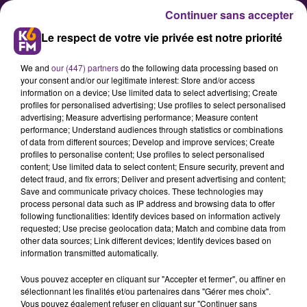
Continuer sans accepter
Le respect de votre vie privée est notre priorité
We and
our (447) partners
do the following data processing based on
your consent and/or our legitimate interest: Store and/or access
information on a device; Use limited data to select advertising; Create
profiles for personalised advertising; Use profiles to select personalised
advertising; Measure advertising performance; Measure content
Les infos qu’il ne fallait pas rater
performance; Understand audiences through statistics or combinations
of data from different sources; Develop and improve services; Create
cette semaine en Côte d’Or
profiles to personalise content; Use profiles to select personalised
content; Use limited data to select content; Ensure security, prevent and
detect fraud, and fix errors; Deliver and present advertising and content;
Visite d’Emmanuel Macron à
Save and communicate privacy choices. These technologies may
process personal data such as IP address and browsing data to offer
Etaules, musique, santé, sport…
following functionalities: Identify devices based on information actively
retour sur les principales infos
requested; Use precise geolocation data; Match and combine data from
other data sources; Link different devices; Identify devices based on
évoquées cette semaine sur K6FM.
information transmitted automatically.
Vous pouvez accepter en cliquant sur "Accepter et fermer", ou affiner en
sélectionnant les finalités et/ou partenaires dans "Gérer mes choix".
Publié : 26 février 2021 à 11h15 par Fabrice Aubry
Vous pouvez également refuser en cliquant sur "Continuer sans