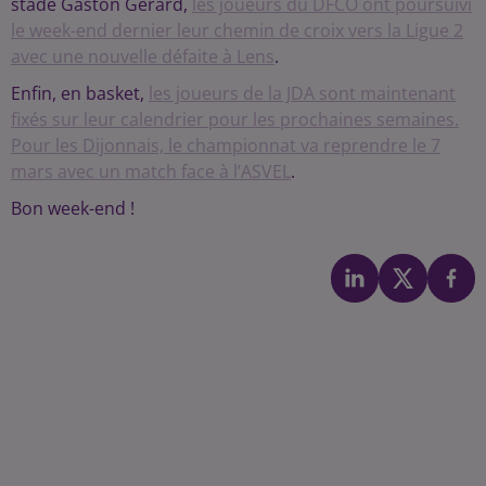
stade Gaston Gérard,
les joueurs du DFCO ont poursuivi
le week-end dernier leur chemin de croix vers la Ligue 2
avec une nouvelle défaite à Lens
.
Enfin, en basket,
les joueurs de la JDA sont maintenant
fixés sur leur calendrier pour les prochaines semaines.
Pour les Dijonnais, le championnat va reprendre le 7
mars avec un match face à l’ASVEL
.
Bon week-end !