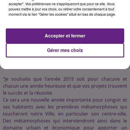
accepter". Vos préférences ne s'appliqueront que pour ce site. Vous
pouvez mettre à jour vos choix, ou retirer votre consentement à tout
moment via le lien "Gérer les cookies" situé en bas de chaque page.
Accepter et fermer
Gérer mes choix
Crédit :
K6FM
“Je souhaite que l’année 2019 soit pour chacune et
chacun une année heureuse et que vos projets trouvent
le succès et la réussite.
Ce sera une nouvelle année importante pour Longvic et
ses habitants avec les premières métamorphoses qui
toucheront notre Ville, en particulier son centre-ville.
Des métamorphoses qui interviendront ainsi dans le
domaine urbain et économique pour apporter un