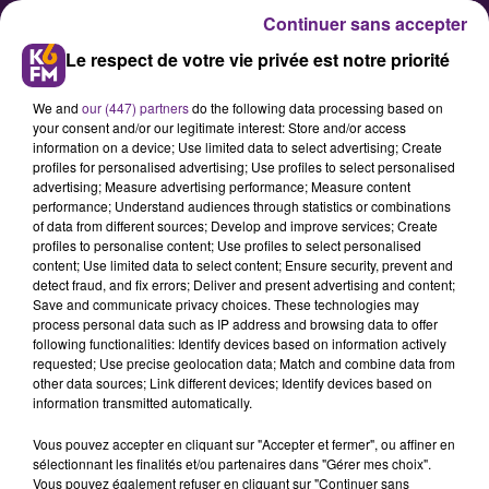
Continuer sans accepter
Le respect de votre vie privée est notre priorité
We and
our (447) partners
do the following data processing based on
your consent and/or our legitimate interest: Store and/or access
information on a device; Use limited data to select advertising; Create
profiles for personalised advertising; Use profiles to select personalised
advertising; Measure advertising performance; Measure content
Les voeux de José Almeida,
performance; Understand audiences through statistics or combinations
of data from different sources; Develop and improve services; Create
Maire de Longvic
profiles to personalise content; Use profiles to select personalised
content; Use limited data to select content; Ensure security, prevent and
detect fraud, and fix errors; Deliver and present advertising and content;
2019, année des premières
Save and communicate privacy choices. These technologies may
process personal data such as IP address and browsing data to offer
métamorphoses !
following functionalities: Identify devices based on information actively
requested; Use precise geolocation data; Match and combine data from
other data sources; Link different devices; Identify devices based on
information transmitted automatically.
Publié : 1er janvier 2019 à 6h00 par Franck PELLOUX
Vous pouvez accepter en cliquant sur "Accepter et fermer", ou affiner en
sélectionnant les finalités et/ou partenaires dans "Gérer mes choix".
Vous pouvez également refuser en cliquant sur "Continuer sans