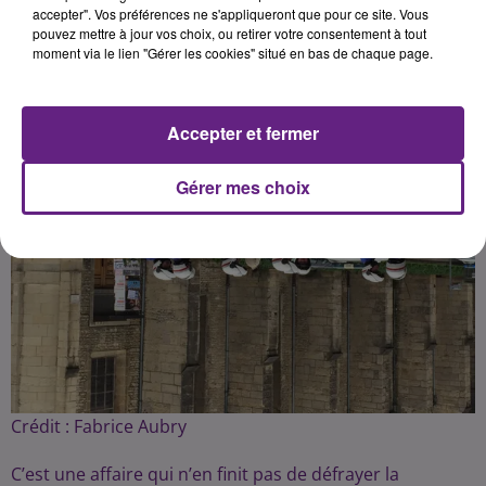
Publié : 23 mars 2018 à 6h15 par Fabrice Aubry
accepter". Vos préférences ne s'appliqueront que pour ce site. Vous
pouvez mettre à jour vos choix, ou retirer votre consentement à tout
moment via le lien "Gérer les cookies" situé en bas de chaque page.
Accepter et fermer
Gérer mes choix
Crédit :
Fabrice Aubry
C’est une affaire qui n’en finit pas de défrayer la