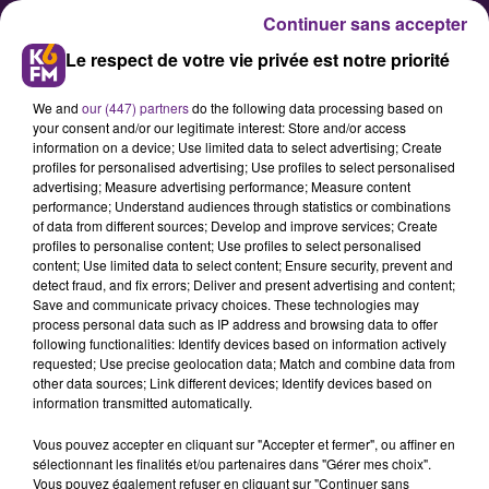
Continuer sans accepter
Le respect de votre vie privée est notre priorité
We and
our (447) partners
do the following data processing based on
your consent and/or our legitimate interest: Store and/or access
information on a device; Use limited data to select advertising; Create
profiles for personalised advertising; Use profiles to select personalised
advertising; Measure advertising performance; Measure content
Nouveau rebondissement dans
performance; Understand audiences through statistics or combinations
of data from different sources; Develop and improve services; Create
l’affaire du viol de Genlis
profiles to personalise content; Use profiles to select personalised
content; Use limited data to select content; Ensure security, prevent and
detect fraud, and fix errors; Deliver and present advertising and content;
La gendarmerie qui enquêtait sur
Save and communicate privacy choices. These technologies may
process personal data such as IP address and browsing data to offer
l’affaire du viol de la fillette de
following functionalities: Identify devices based on information actively
Genlis en 2016 vient d’être dessaisie
requested; Use precise geolocation data; Match and combine data from
other data sources; Link different devices; Identify devices based on
de l’enquête au profit de la police
information transmitted automatically.
judiciaire.
Vous pouvez accepter en cliquant sur "Accepter et fermer", ou affiner en
sélectionnant les finalités et/ou partenaires dans "Gérer mes choix".
Vous pouvez également refuser en cliquant sur "Continuer sans